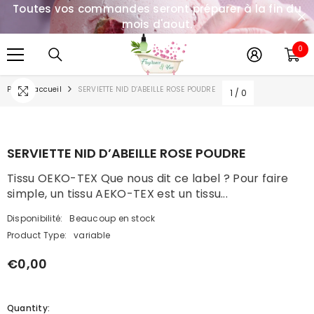
Toutes vos commandes seront préparer à la fin du
IGNORER ET PASSER AU CONTENU
mois d'aout.
0
0
it
Page D'accueil
SERVIETTE NID D’ABEILLE ROSE POUDRE
1
/
0
SERVIETTE NID D’ABEILLE ROSE POUDRE
Tissu OEKO-TEX Que nous dit ce label ? Pour faire
simple, un tissu AEKO-TEX est un tissu...
Disponibilité:
Beaucoup en stock
Product Type:
variable
€0,00
Quantity: