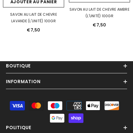
AJOUTER AU PANIER
SAVON AU LAIT DE CHEVRE AMBRE
SAVON AU LAIT DE CHEVRE
(L'UNITÉ) 100GR
LAVANDE (L'UNITÉ) 100GR
€7,50
€7,50
BOUTIQUE
INFORMATION
Moyens
de
paiement
POLITIQUE