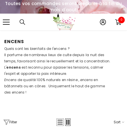
Toutes vos commandes seront préparer à la fin du
IGNORER ET PASSER AU CONTENU
mois d'aout.
0
0
it
ENCENS
Quels sont les bienfaits de l'encens ?
Il parfume de nombreux lieux de culte depuis la nuit des
temps, favorisant ainsi le recueillement et la concentration.
L'
encens
est reconnu pour apaiser les tensions, calmer
l'esprit et apporter la paix intérieure.
Encens
de qualité 100% naturels en résine ,
encens
en
bâtonnets ou en cônes . Uniquement le haut de gamme
des
encens
!
Filter
Sort