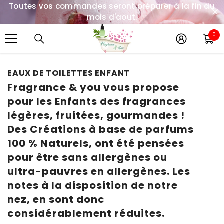
Toutes vos commandes seront préparer à la fin du
IGNORER ET PASSER AU CONTENU
mois d'aout.
0
0
it
EAUX DE TOILETTES ENFANT
Fragrance & you vous propose
pour les Enfants des fragrances
légères, fruitées, gourmandes !
Des Créations à base de parfums
100 % Naturels, ont été pensées
pour être sans allergènes ou
ultra-pauvres en allergènes. Les
notes à la disposition de notre
nez, en sont donc
considérablement réduites.