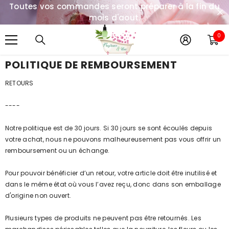
Toutes vos commandes seront préparer à la fin du
IGNORER ET PASSER AU CONTENU
mois d'aout.
0
0
it
POLITIQUE DE REMBOURSEMENT
RETOURS
----
Notre politique est de 30 jours. Si 30 jours se sont écoulés depuis
votre achat, nous ne pouvons malheureusement pas vous offrir un
remboursement ou un échange.
Pour pouvoir bénéficier d’un retour, votre article doit être inutilisé et
dans le même état où vous l’avez reçu, donc dans son emballage
d'origine non ouvert.
Plusieurs types de produits ne peuvent pas être retournés. Les