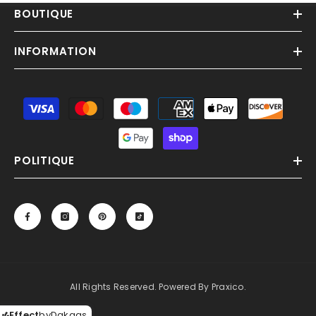
BOUTIQUE
INFORMATION
Moyens
de
paiement
POLITIQUE
All Rights Reserved. Powered By Praxico.
Effect
by
Dakaas