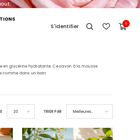
aout.
TIONS
0
0
S'identifier
item
iche en glycérine hydratante. Ce savon à la mousse
uche comme dans un bain.
GE
TRIER PAR
20
Meilleures
ventes