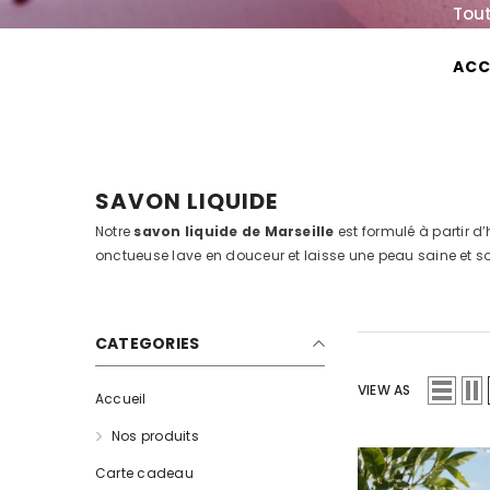
IGNORER ET PASSER AU CONTENU
Tout
ACC
FRAGRANCE & YOU
SAVON LIQUIDE
Notre
savon liquide de Marseille
est formulé à partir d
onctueuse lave en douceur et laisse une peau saine et s
CATEGORIES
VIEW AS
Accueil
Nos produits
Carte cadeau