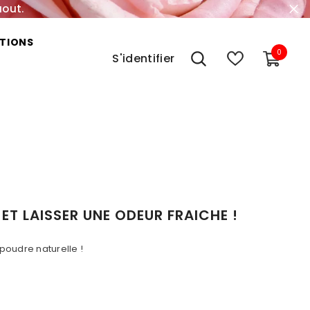
aout.
TIONS
0
0
S'identifier
item
T LAISSER UNE ODEUR FRAICHE !
poudre naturelle !