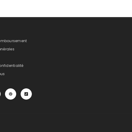
 Remboursement
énérales
onfidentialité
ous