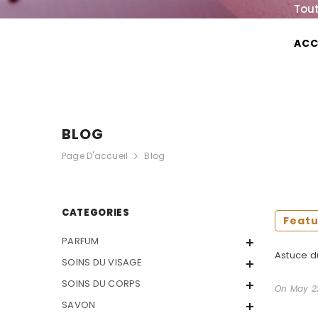
IGNORER ET PASSER AU CONTENU
Tout
ACC
FRAGRANCE & YOU
BLOG
Page D'accueil
Blog
CATEGORIES
Feat
PARFUM
Astuce d
SOINS DU VISAGE
SOINS DU CORPS
On
May 2
SAVON