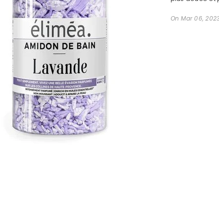
On
Mar 06, 202