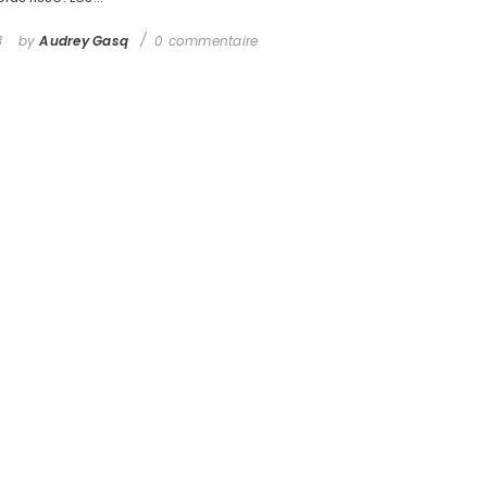
3
by
Audrey Gasq
0 commentaire