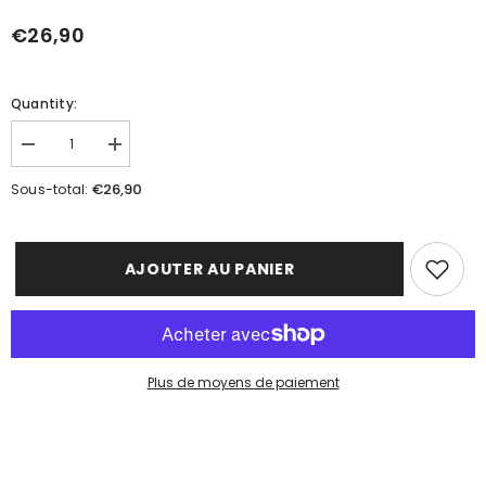
€26,90
Quantity:
Réduire
Augmenter
la
la
quantité
quantité
€26,90
Sous-total:
de
de
LAIT
LAIT
ALOÉ
ALOÉ
&amp;
&amp;
GINKGO
GINKGO
AJOUTER AU PANIER
Plus de moyens de paiement