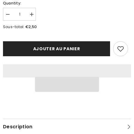
Quantity:
Réduire
Augmenter
la
la
quantité
quantité
€2,50
Sous-total:
de
de
Encens
Encens
citronnelle
citronnelle
AJOUTER AU PANIER
Description