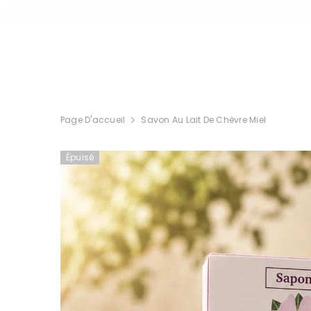
IGNORER ET PASSER AU CONTENU
Tout
Page D'accueil
Savon Au Lait De Chèvre Miel
Épuisé