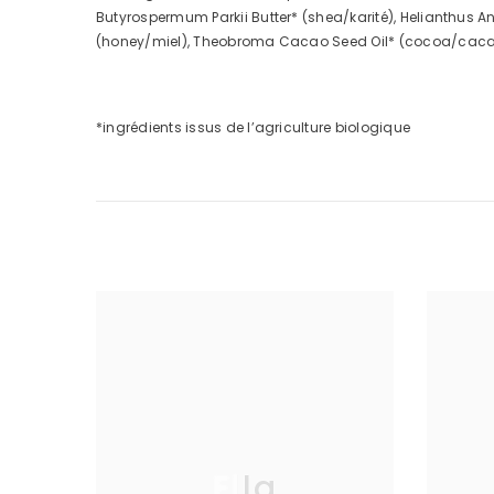
Butyrospermum Parkii Butter* (shea/karité), Helianthus A
(honey/miel), Theobroma Cacao Seed Oil* (cocoa/cacao), 
*ingrédients issus de l’agriculture biologique
Ella