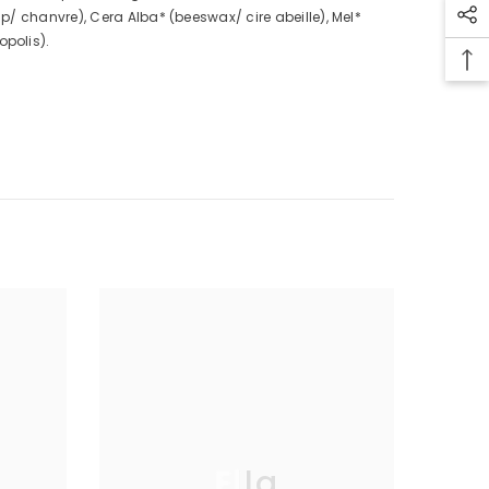
/ chanvre), Cera Alba* (beeswax/ cire abeille), Mel*
polis).
Ella