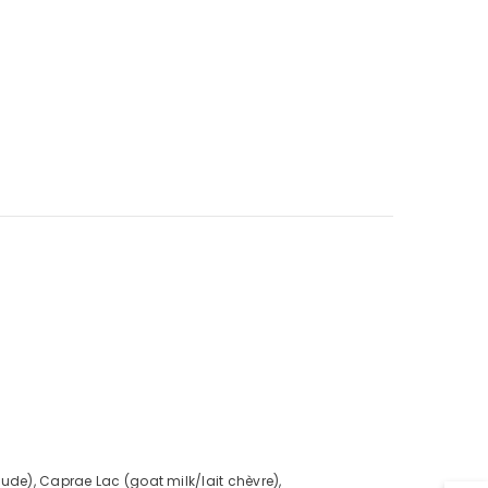
ude), Caprae Lac (goat milk/lait chèvre),