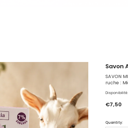
es vos commandes seront préparer à la fin du mois d'
Savon A
SAVON MIEL
ruche : Mi
Disponibilité
€7,50
Quantity: