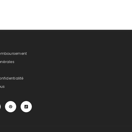
 Remboursement
énérales
onfidentialité
ous