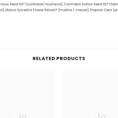
nnuus Seed Oil* (sunflower/ tournesol), Cannabis Sativa Seed Oil* (hemp
Malva Sylvestris Flower Extract* (mallow / mauve), Propolis Cera (pro
RELATED PRODUCTS
Ella
Ella