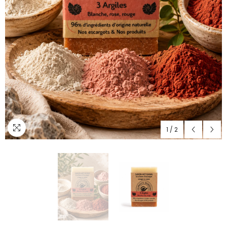
1
/
2