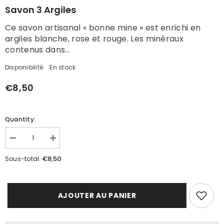
Savon 3 Argiles
Ce savon artisanal « bonne mine » est enrichi en
argiles blanche, rose et rouge. Les minéraux
contenus dans...
Disponibilité:
En stock
€8,50
Quantity:
Réduire
Augmenter
la
la
quantité
quantité
€8,50
Sous-total:
de
de
Savon
Savon
3
3
argiles
argiles
AJOUTER AU PANIER