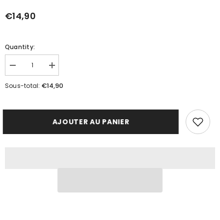
€14,90
Quantity:
Réduire
Augmenter
la
la
quantité
quantité
€14,90
Sous-total:
de
de
Bougie
Bougie
parfumée
parfumée
CASSIS
CASSIS
AJOUTER AU PANIER