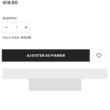
€19,90
Quantity:
Réduire
Augmenter
la
la
quantité
quantité
€19,90
Sous-total:
de
de
AMBIANCE
AMBIANCE
TROPICALE
TROPICALE
–
–
BOUGIE
BOUGIE
AJOUTER AU PANIER
DE
DE
MASSAGE
MASSAGE