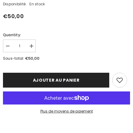
Disponibilité:
En stock
€50,00
Quantity:
Réduire
Augmenter
la
la
quantité
quantité
€50,00
Sous-total:
de
de
POUR
POUR
LUI
LUI
HABIBI
HABIBI
AJOUTER AU PANIER
Plus de moyens de paiement