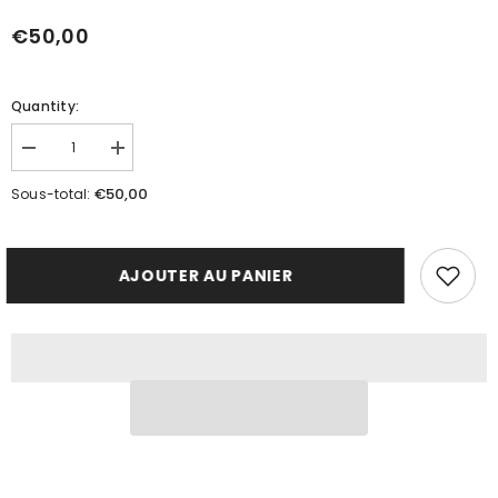
€50,00
Quantity:
Réduire
Augmenter
la
la
quantité
quantité
€50,00
Sous-total:
de
de
Ö
Ö
DE
DE
PIRATE
PIRATE
AJOUTER AU PANIER