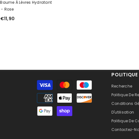
 Baume À Lèvres Hydratant
- Rose
€11,90
POLITIQUE
Moyens
Recherche
de
Politique De
paiement
Conditions G
D'utilisation
Politique De C
Contactez-N