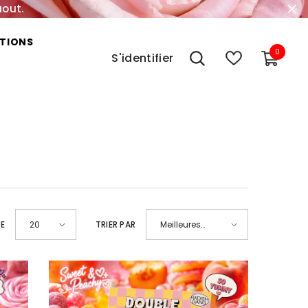
aout.
TIONS
0
0
S'identifier
item
GE
TRIER PAR
20
Meilleures
ventes