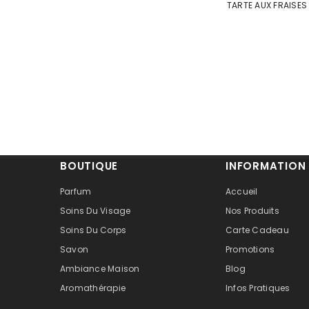
TARTE AUX FRAISES
BOUTIQUE
INFORMATION
Parfum
Accueil
Soins Du Visage
Nos Produits
Soins Du Corps
Carte Cadeau
Savon
Promotions
Ambiance Maison
Blog
Aromathérapie
Infos Pratiques