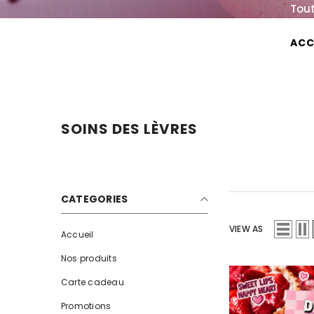
IGNORER ET PASSER AU CONTENU
Tout
ACC
FRAGRANCE & YOU
SOINS DES LÈVRES
CATEGORIES
VIEW AS
Accueil
Nos produits
Carte cadeau
Promotions