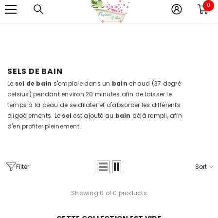
Toutes vos commandes seront préparer à la fin du
0
0
IGNORER ET PASSER AU CONTENU
mois d'aout.
it
SELS DE BAIN
Le
sel de bain
s'emploie dans un
bain
chaud (37 degré
celsius) pendant environ 20 minutes afin de laisser le
temps à la peau de se dilater et d'absorber les différents
oligoélements. Le
sel
est ajouté au
bain
déjà rempli, afin
d'en profiter pleinement.
Filter
Sort
Showing 0 of 0 products