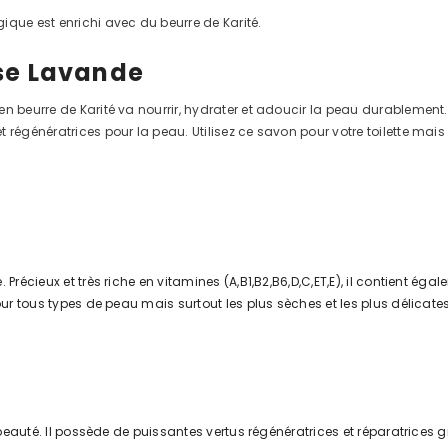
ique est enrichi avec du beurre de Karité.
se Lavande
en beurre de Karité va nourrir, hydrater et adoucir la peau durableme
et régénératrices pour la peau. Utilisez ce savon pour votre toilett
 Précieux et très riche en vitamines (A,B1,B2,B6,D,C,ET,E), il contient é
ur tous types de peau mais surtout les plus sèches et les plus délicates. 
e beauté. Il possède de puissantes vertus régénératrices et réparatrices 