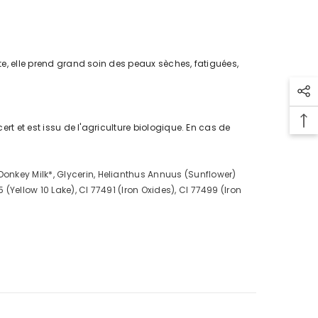
nte, elle prend grand soin des peaux sèches, fatiguées,
ert et est issu de l'agriculture biologique. En cas de
onkey Milk*, Glycerin, Helianthus Annuus (Sunflower)
Yellow 10 Lake), CI 77491 (Iron Oxides), CI 77499 (Iron