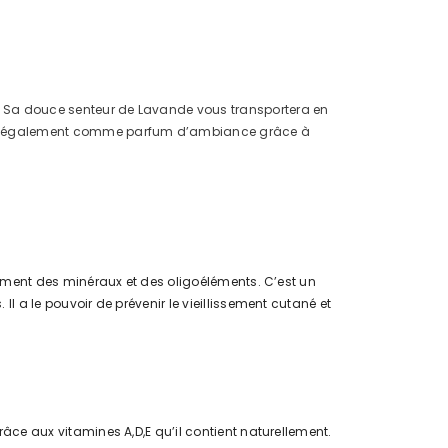
nt. Sa douce senteur de Lavande vous transportera en
e mais également comme parfum d’ambiance grâce à
galement des minéraux et des oligoéléments. C’est un
Il a le pouvoir de prévenir le vieillissement cutané et
grâce aux vitamines A,D,E qu’il contient naturellement.