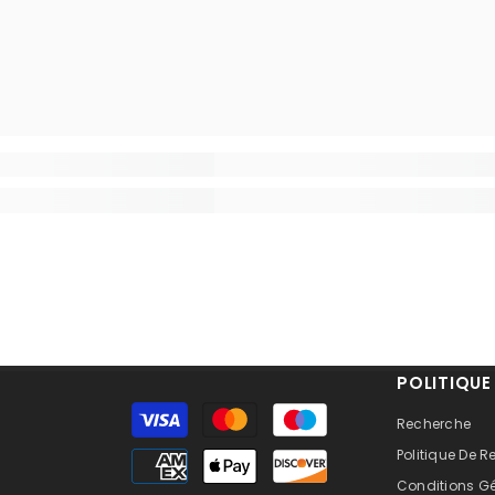
POLITIQUE
Moyens
Recherche
de
Politique De
paiement
Conditions G