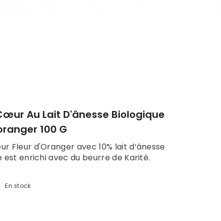
aout.
œur Au Lait D'ânesse Biologique
'oranger 100 G
r Fleur d'Oranger avec 10% lait d’ânesse
e est enrichi avec du beurre de Karité.
:
En stock