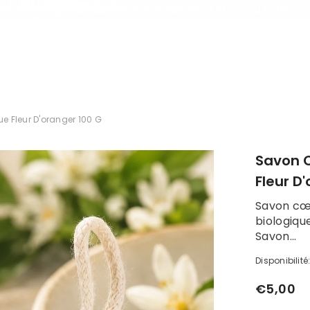
es vos commandes seront préparer à la fin du mois d'
e Fleur D'oranger 100 G
Savon C
Fleur D
Savon cœu
biologiqu
Savon...
Disponibilité
€5,00