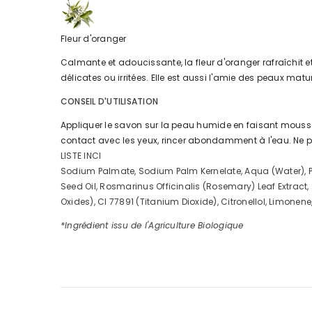
Fleur d'oranger
Calmante et adoucissante, la fleur d'oranger rafraîchit et
délicates ou irritées. Elle est aussi l'amie des peaux matur
CONSEIL D'UTILISATION
Appliquer le savon sur la peau humide en faisant mousser pu
contact avec les yeux, rincer abondamment à l'eau. Ne p
LISTE INCI
Sodium Palmate, Sodium Palm Kernelate, Aqua (Water), Pa
Seed Oil, Rosmarinus Officinalis (Rosemary) Leaf Extract,
Oxides), CI 77891 (Titanium Dioxide), Citronellol, Limonene,
*Ingrédient issu de l'Agriculture Biologique