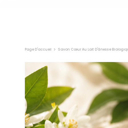
IGNORER ET PASSER AU CONTENU
Tout
Page D'accueil
Savon Cœur Au Lait D'ânesse Biologiqu