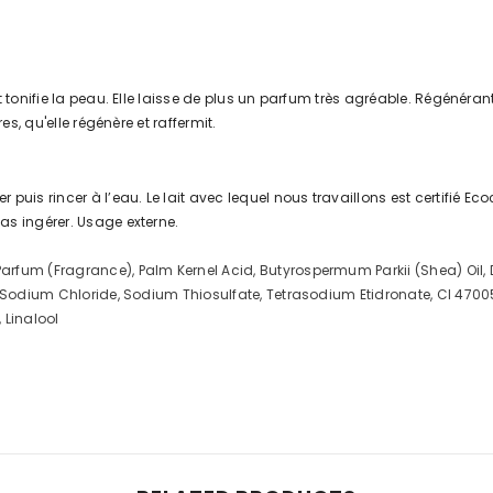
 tonifie la peau. Elle laisse de plus un parfum très agréable. Régénéra
es, qu'elle régénère et raffermit.
is rincer à l’eau. Le lait avec lequel nous travaillons est certifié Ecoc
as ingérer. Usage externe.
rfum (Fragrance), Palm Kernel Acid, Butyrospermum Parkii (Shea) Oil, D
 Sodium Chloride, Sodium Thiosulfate, Tetrasodium Etidronate, CI 47005 (
 Linalool