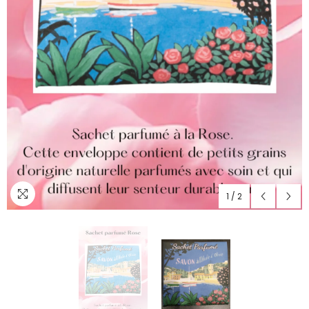
1
/
2