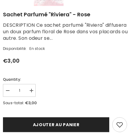
Sachet Parfumé "Riviera" - Rose
DESCRIPTION Ce sachet parfumé "Riviera" diffusera
un doux parfum floral de Rose dans vos placards ou
autre. Son odeur se...
Disponibilité:
En stock
€3,00
Quantity:
Réduire
Augmenter
la
la
quantité
quantité
€3,00
Sous-total:
de
de
Sachet
Sachet
Parfumé
Parfumé
&quot;Riviera&quot;
&quot;Riviera&quot;
-
-
AJOUTER AU PANIER
Rose
Rose