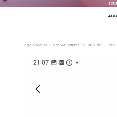
IGNORER ET PASSER AU CONTENU
Tout
ACC
FRAGRANCE & YOU
Page D'accueil
Sachet Parfumé "La Tour Eiffel" - Rose 