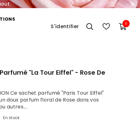
aout.
TIONS
0
0
S'identifier
item
Parfumé "La Tour Eiffel" - Rose De
ON Ce sachet parfumé "Paris Tour Eiffel"
 un doux parfum floral de Rose dans vos
u autres....
:
En stock