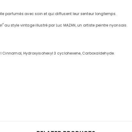
elle parfumés avec soin et qui diffusent leur senteur longtemps.
el" au style vintage illustré par Luc MAZAN, un artiste peintre nyonsais.
Hexyl Cinnamal, Hydroxyisohexyl 3 cyclohexene, Carboxaldehyde.