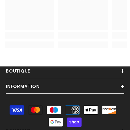
BOUTIQUE
INFORMATION
Moyens
de
paiement