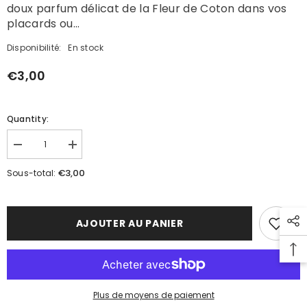
doux parfum délicat de la Fleur de Coton dans vos
placards ou...
Disponibilité:
En stock
€3,00
Quantity:
Réduire
Augmenter
la
la
quantité
quantité
€3,00
Sous-total:
de
de
Sachet
Sachet
Parfumé
Parfumé
&quot;Coq&quot;
&quot;Coq&quot;
-
-
AJOUTER AU PANIER
Fleur
Fleur
de
de
Coton
Coton
Plus de moyens de paiement