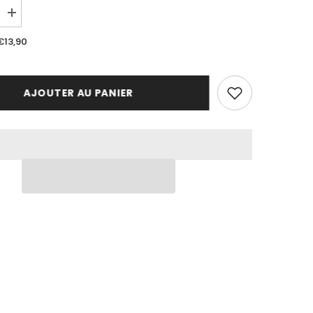
Augmenter
la
quantité
€13,90
de
Parfum
Ambiance
Jasmin
AJOUTER AU PANIER