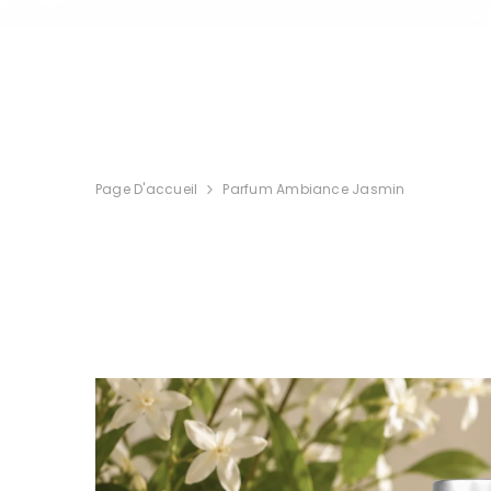
IGNORER ET PASSER AU CONTENU
Tout
Page D'accueil
Parfum Ambiance Jasmin