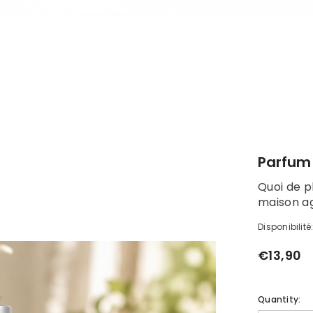
es vos commandes seront préparer à la fin du mois d'
Parfum
Quoi de p
maison ag
Disponibilité
€13,90
Quantity: