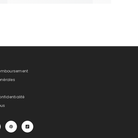
 Remboursement
énérales
onfidentialité
ous