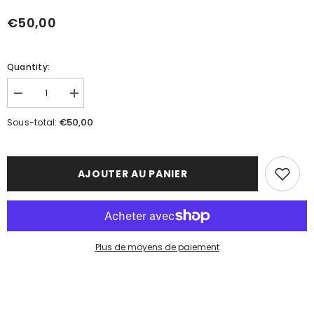
€50,00
Quantity:
Réduire
Augmenter
la
la
quantité
quantité
€50,00
Sous-total:
de
de
Ö
Ö
MAGIC
MAGIC
AJOUTER AU PANIER
Plus de moyens de paiement