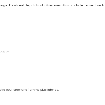
ge d’ambre et de patchouli offrira une diffusion chaleureuse dans tout
parfum.
utre pour créer une flamme plus intense.