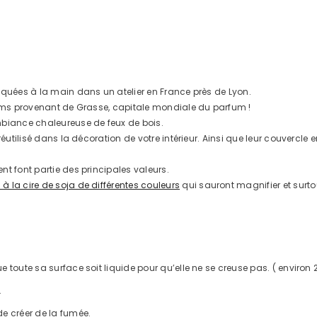
iquées à la main dans un atelier en France près de Lyon.
rfums provenant de Grasse, capitale mondiale du parfum !
mbiance chaleureuse de feux de bois.
 réutilisé dans la décoration de votre intérieur. Ainsi que leur couverc
t font partie des principales valeurs.
 la cire de soja de différentes couleurs
qui sauront magnifier et surtou
ue toute sa surface soit liquide pour qu’elle ne se creuse pas. ( envir
.
de créer de la fumée.