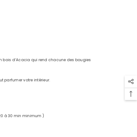
le en bois d’Acacia qui rend chacune des bougies
t parfumer votre intérieur.
on 20 à 30 min minimum )