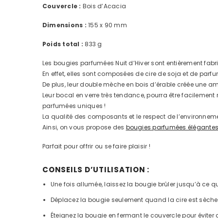
Couvercle :
Bois d’Acacia
Dimensions :
155 x 90 mm
Poids total :
833 g
Les bougies parfumées Nuit d’Hiver sont entièrement fabr
En effet, elles sont composées de cire de soja et de pa
De plus, leur double mèche en bois d’érable créée une a
Leur bocal en verre très tendance, pourra être facilement
parfumées uniques !
La qualité des composants et le respect de l’environnemen
Ainsi, on vous propose des
bougies parfumées élégantes à
Parfait pour offrir ou se faire plaisir !
CONSEILS D’UTILISATION :
Une fois allumée, laissez la bougie brûler jusqu’à ce q
Déplacez la bougie seulement quand la cire est sèche
Éteignez la bougie en fermant le couvercle pour éviter 