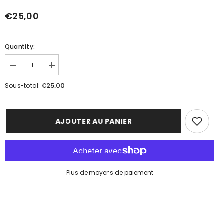
€25,00
Quantity:
Réduire
Augmenter
la
la
quantité
quantité
€25,00
Sous-total:
de
de
Gommage
Gommage
au
au
sucre
sucre
monoï
monoï
AJOUTER AU PANIER
Plus de moyens de paiement