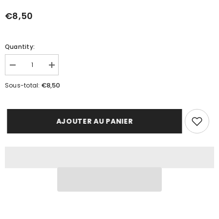
€8,50
Quantity:
Réduire
Augmenter
la
la
quantité
quantité
€8,50
Sous-total:
de
de
Fagots
Fagots
de
de
mèches
mèches
à
à
AJOUTER AU PANIER
brûler
brûler