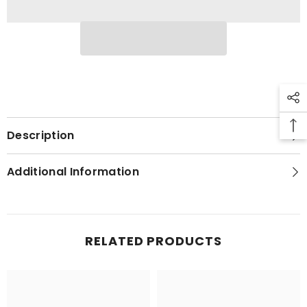
100
100
ml
ml
Description
Additional Information
RELATED PRODUCTS