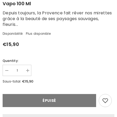
Vapo 100 Ml
Depuis toujours, la Provence fait rêver nos mirettes
grâce à la beauté de ses paysages sauvages,
fleuris...
Disponibilité:
Plus disponible
€15,90
Quantity:
Réduire
Augmenter
la
la
quantité
quantité
€15,90
Sous-total:
de
de
Eau
Eau
de
de
Toilette
Toilette
Verveine
Verveine
ÉPUISÉ
citronnée
citronnée
Rétro
Rétro
-
-
Vapo
Vapo