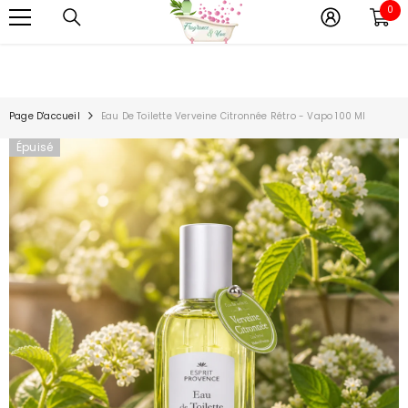
Toutes vos commandes seront préparer à la fin du
0
0
IGNORER ET PASSER AU CONTENU
mois d'aout.
it
Page D'accueil
Eau De Toilette Verveine Citronnée Rétro - Vapo 100 Ml
Épuisé