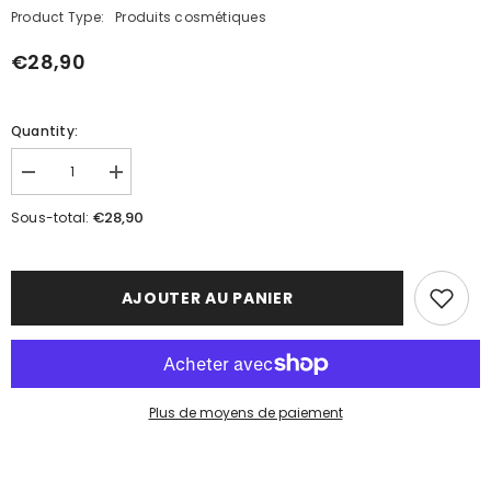
Product Type:
Produits cosmétiques
€28,90
Quantity:
Réduire
Augmenter
la
la
quantité
quantité
€28,90
Sous-total:
de
de
CRÈME
CRÈME
DE
DE
GHASSOUL
GHASSOUL
&quot;MASQUE
&quot;MASQUE
AJOUTER AU PANIER
EXFOLIANT&quot;
EXFOLIANT&quot;
Plus de moyens de paiement