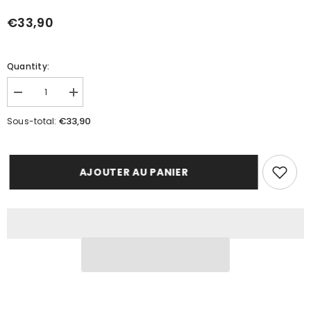
€33,90
Quantity:
Réduire
Augmenter
la
la
quantité
quantité
€33,90
Sous-total:
de
de
CRÈME
CRÈME
COCOON
COCOON
AJOUTER AU PANIER