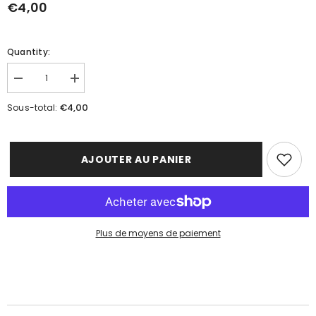
€4,00
Quantity:
Réduire
Augmenter
la
la
quantité
quantité
€4,00
Sous-total:
de
de
Boule
Boule
de
de
bain
bain
&quot;OCÉAN&quot;
&quot;OCÉAN&quot;
AJOUTER AU PANIER
Plus de moyens de paiement