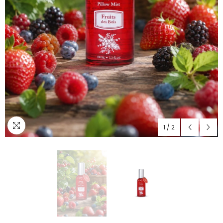
1
/
2