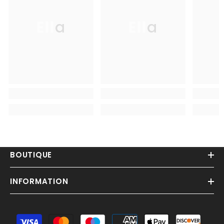
Ella
Ella
BOUTIQUE
INFORMATION
Moyens