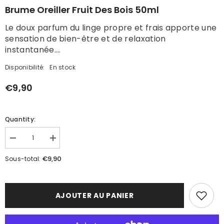
Brume Oreiller Fruit Des Bois 50ml
Le doux parfum du linge propre et frais apporte une
sensation de bien-être et de relaxation
instantanée....
Disponibilité:
En stock
€9,90
Quantity:
Réduire
Augmenter
la
la
quantité
quantité
€9,90
Sous-total:
de
de
Brume
Brume
oreiller
oreiller
Fruit
Fruit
des
des
AJOUTER AU PANIER
bois
bois
50ml
50ml