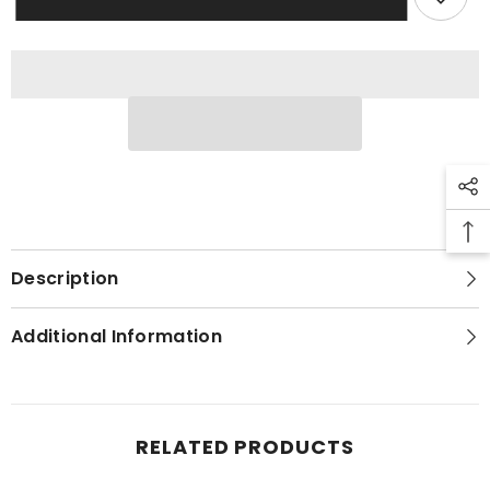
Oranger
Oranger
en
en
Fleurs
Fleurs
Description
Additional Information
RELATED PRODUCTS