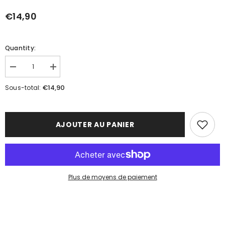
€14,90
Quantity:
Réduire
Augmenter
la
la
quantité
quantité
€14,90
Sous-total:
de
de
Bougie
Bougie
parfumée
parfumée
LATTE
LATTE
MACCHIATO
MACCHIATO
AJOUTER AU PANIER
Plus de moyens de paiement